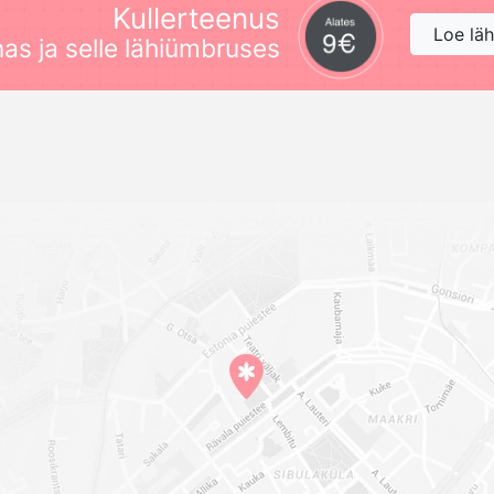
Kullerteenus
Loe lä
nas ja selle lähiümbruses