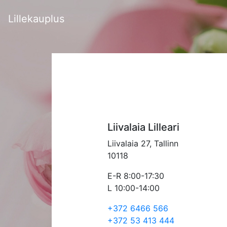
Lillekauplus
Liivalaia Lilleari
Liivalaia 27, Tallinn
10118
E-R 8:00-17:30
L 10:00-14:00
+372 6466 566
+372 53 413 444