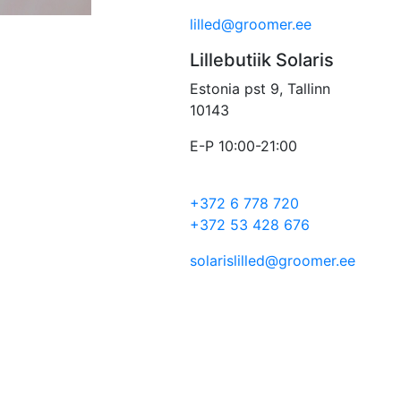
lilled@groomer.ee
Lillebutiik Solaris
Estonia pst 9, Tallinn
10143
E-P 10:00-21:00
+372 6 778 720
+372 53 428 676
solarislilled@groomer.ee