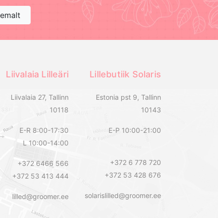
hemalt
Liivalaia Lilleäri
Lillebutiik Solaris
Liivalaia 27, Tallinn
Estonia pst 9, Tallinn
10118
10143
E-R 8:00-17:30
E-P 10:00-21:00
L 10:00-14:00
+372 6 778 720
+372 6466 566
+372 53 428 676
+372 53 413 444
solarislilled@groomer.ee
lilled@groomer.ee