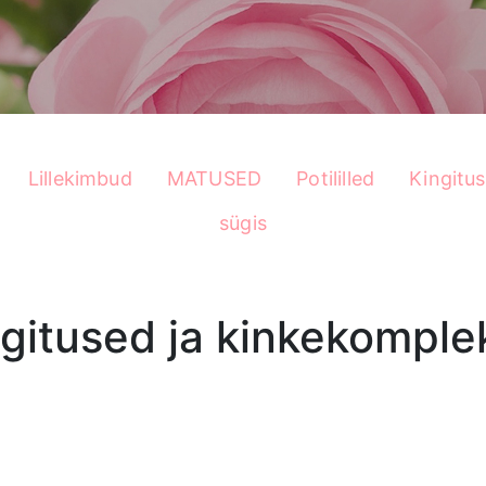
Lillekimbud
MATUSED
Potililled
Kingitu
sügis
gitused ja kinkekomple