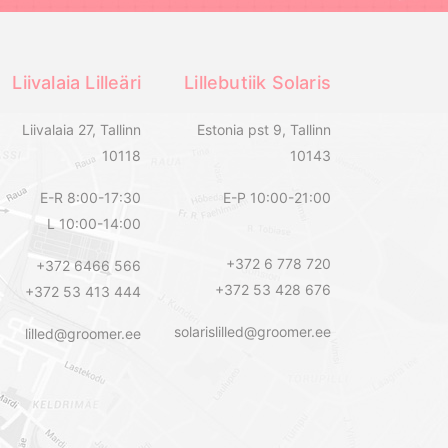
Liivalaia Lilleäri
Lillebutiik Solaris
Liivalaia 27, Tallinn
Estonia pst 9, Tallinn
10118
10143
E-R 8:00-17:30
E-P 10:00-21:00
L 10:00-14:00
+372 6 778 720
+372 6466 566
+372 53 428 676
+372 53 413 444
solarislilled@groomer.ee
lilled@groomer.ee