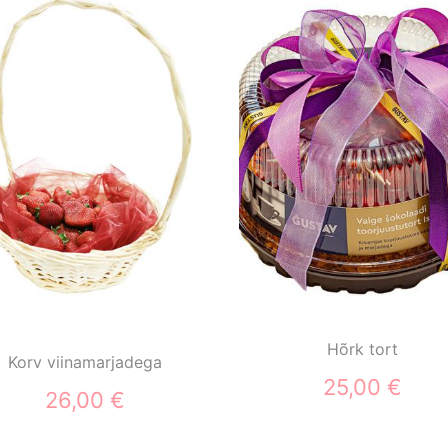
Hõrk tort
Korv viinamarjadega
25,00 €
26,00 €