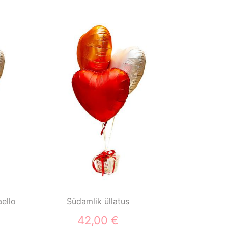
aello
Südamlik üllatus
42,00 €