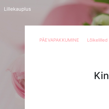
Lillekauplus
PÄEVAPAKKUMINE
Lõikelilled
Kin