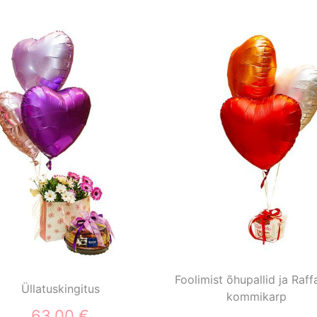
Foolimist õhupallid ja Raff
Üllatuskingitus
kommikarp
63,00 €