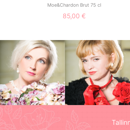
Moe&Chardon Brut 75 cl
85,00 €
Tallin