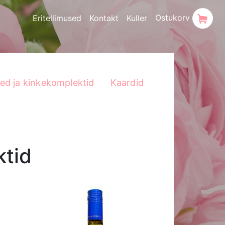
Ostukorv
Eritellimused
Kontakt
Kuller
sed ja kinkekomplektid
Kaardid
ktid