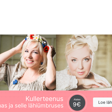
Kullerteenus
Loe lä
nas ja selle lähiümbruses