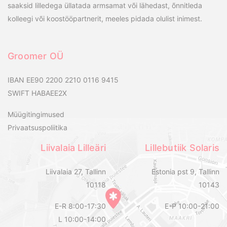
saaksid lilledega üllatada armsamat või lähedast, õnnitleda
kolleegi või koostööpartnerit, meeles pidada olulist inimest.
Groomer OÜ
IBAN EE90 2200 2210 0116 9415
SWIFT HABAEE2X
Müügitingimused
Privaatsuspoliitika
Liivalaia Lilleäri
Lillebutiik Solaris
Liivalaia 27, Tallinn
Estonia pst 9, Tallinn
10118
10143
E-R 8:00-17:30
E-P 10:00-21:00
L 10:00-14:00