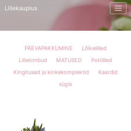
Lillekauplus
PÄEVAPAKKUMINE
Lõikelilled
Lillekimbud
MATUSED
Potililled
Kingitused ja kinkekomplektid
Kaardid
sügis