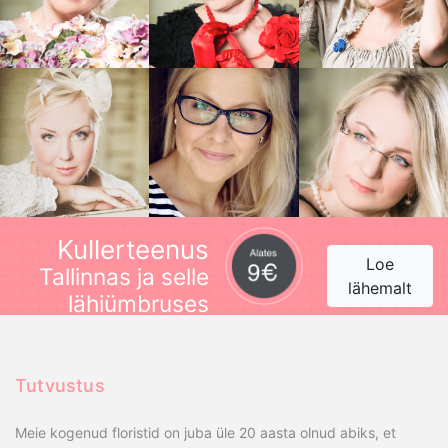
Kullerteenus
Loe
Tallinnas ja selle
lähemalt
lähiümbruses
Tutvustus
Meie kogenud floristid on juba üle 20 aasta olnud abiks, et