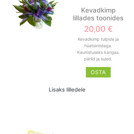
Kevadkimp
lillades toonides
20,00 €
Kevadkimp tulpide ja
hüatsintidega.
Kaunistuseks kangas,
pärlid ja suled.
OSTA
Lisaks lilledele