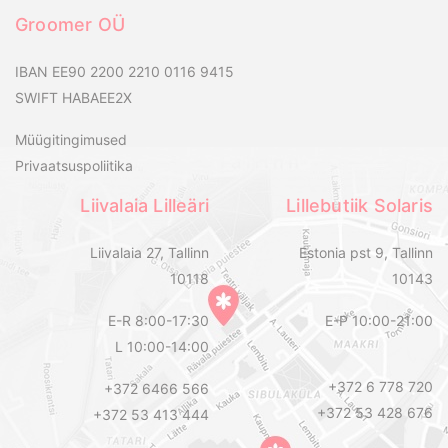
Groomer OÜ
IBAN EE90 2200 2210 0116 9415
SWIFT HABAEE2X
Müügitingimused
Privaatsuspoliitika
Liivalaia Lilleäri
Lillebutiik Solaris
Liivalaia 27, Tallinn
Estonia pst 9, Tallinn
10118
10143
E-R 8:00-17:30
E-P 10:00-21:00
L 10:00-14:00
+372 6 778 720
+372 6466 566
+372 53 428 676
+372 53 413 444