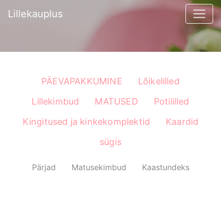
Lillekauplus
PÄEVAPAKKUMINE
Lõikelilled
Lillekimbud
MATUSED
Potililled
Kingitused ja kinkekomplektid
Kaardid
sügis
Pärjad
Matusekimbud
Kaastundeks