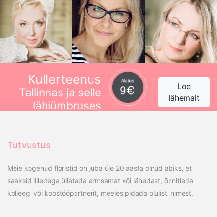
Kullerteenus
Loe
Tallinnas ja selle
lähemalt
lähiümbruses
Tutvustus
Meie kogenud floristid on juba üle 20 aasta olnud abiks, et
saaksid lilledega üllatada armsamat või lähedast, õnnitleda
kolleegi või koostööpartnerit, meeles pidada olulist inimest.