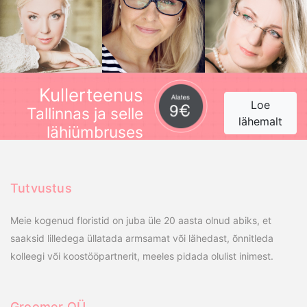
Kullerteenus
Loe
Tallinnas ja selle
lähemalt
lähiümbruses
Tutvustus
Meie kogenud floristid on juba üle 20 aasta olnud abiks, et
saaksid lilledega üllatada armsamat või lähedast, õnnitleda
kolleegi või koostööpartnerit, meeles pidada olulist inimest.
Groomer OÜ