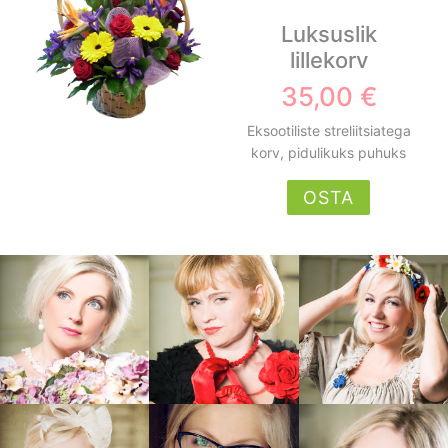
Luksuslik
lillekorv
35,00 €
Eksootiliste streliitsiatega
korv, pidulikuks puhuks
OSTA