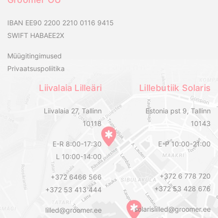
IBAN EE90 2200 2210 0116 9415
SWIFT HABAEE2X
Müügitingimused
Privaatsuspoliitika
Liivalaia Lilleäri
Lillebutiik Solaris
Liivalaia 27, Tallinn
Estonia pst 9, Tallinn
10118
10143
E-R 8:00-17:30
E-P 10:00-21:00
L 10:00-14:00
+372 6 778 720
+372 6466 566
+372 53 428 676
+372 53 413 444
solarislilled@groomer.ee
lilled@groomer.ee