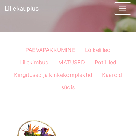
Lillekauplus
PÄEVAPAKKUMINE
Lõikelilled
Lillekimbud
MATUSED
Potililled
Kingitused ja kinkekomplektid
Kaardid
sügis