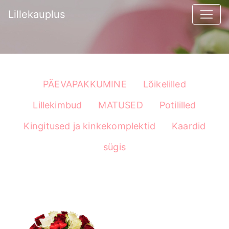
Lillekauplus
PÄEVAPAKKUMINE
Lõikelilled
Lillekimbud
MATUSED
Potililled
Kingitused ja kinkekomplektid
Kaardid
sügis