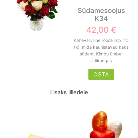
Südamesoojus
K34
42,00 €
Kahevärviline roosikimp (15
tk), mida kaunistavad kaks
südant. Kimbu ümber
siidikangas.
OSTA
Lisaks lilledele