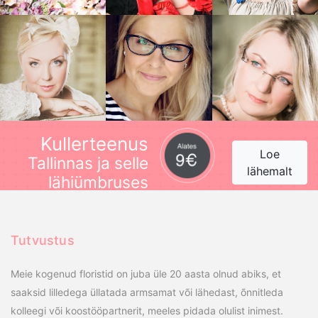
Kullerteenus
Loe
Tallinnas ja selle
lähemalt
lähiümbruses
Tutvustus
Meie kogenud floristid on juba üle 20 aasta olnud abiks, et
saaksid lilledega üllatada armsamat või lähedast, õnnitleda
kolleegi või koostööpartnerit, meeles pidada olulist inimest.