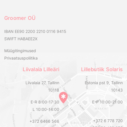
Groomer OÜ
IBAN EE90 2200 2210 0116 9415
SWIFT HABAEE2X
Müügitingimused
Privaatsuspoliitika
Liivalaia Lilleäri
Lillebutiik Solaris
Liivalaia 27, Tallinn
Estonia pst 9, Tallinn
10118
10143
E-R 8:00-17:30
E-P 10:00-21:00
L 10:00-14:00
+372 6 778 720
+372 6466 566