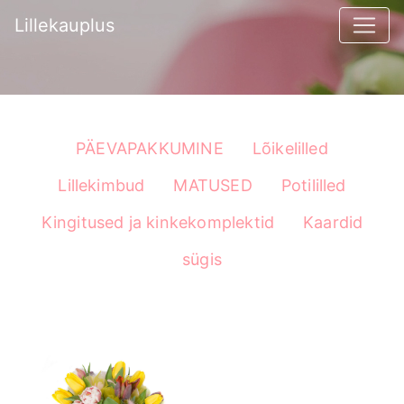
Lillekauplus
PÄEVAPAKKUMINE
Lõikelilled
Lillekimbud
MATUSED
Potililled
Kingitused ja kinkekomplektid
Kaardid
sügis