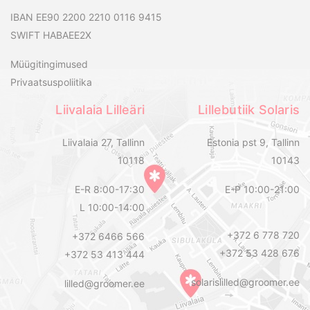
IBAN EE90 2200 2210 0116 9415
SWIFT HABAEE2X
Müügitingimused
Privaatsuspoliitika
Liivalaia Lilleäri
Lillebutiik Solaris
Liivalaia 27, Tallinn
Estonia pst 9, Tallinn
10118
10143
E-R 8:00-17:30
E-P 10:00-21:00
L 10:00-14:00
+372 6 778 720
+372 6466 566
+372 53 428 676
+372 53 413 444
solarislilled@groomer.ee
lilled@groomer.ee