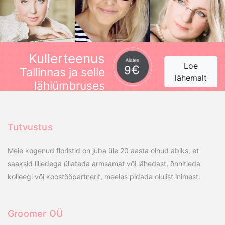
Kullerteenus
Loe
Tallinnas ja selle
lähemalt
lähiümbruses
Tutvustus
Meie kogenud floristid on juba üle 20 aasta olnud abiks, et
saaksid lilledega üllatada armsamat või lähedast, õnnitleda
kolleegi või koostööpartnerit, meeles pidada olulist inimest.
Groomer OÜ